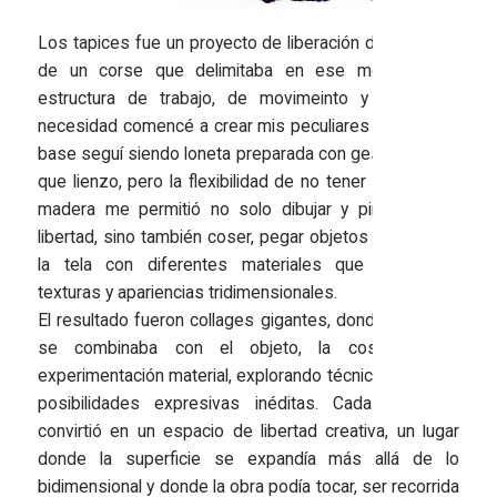
Los tapices fue un proyecto de liberación del bastidor,
de un corse que delimitaba en ese momento mi
estructura de trabajo, de movimeinto y bajo esta
necesidad comencé a crear mis peculiares tápices. La
base seguí siendo loneta preparada con gesso, al igual
que lienzo, pero la flexibilidad de no tener soporte de
madera me permitió no solo dibujar y pintar con la
libertad, sino también coser, pegar objetos e intervenir
la tela con diferentes materiales que generaban
texturas y apariencias tridimensionales.
El resultado fueron collages gigantes, donde la pintura
se combinaba con el objeto, la costura y la
experimentación material, explorando técnicas mixtas y
posibilidades expresivas inéditas. Cada tapiz se
convirtió en un espacio de libertad creativa, un lugar
donde la superficie se expandía más allá de lo
bidimensional y donde la obra podía tocar, ser recorrida